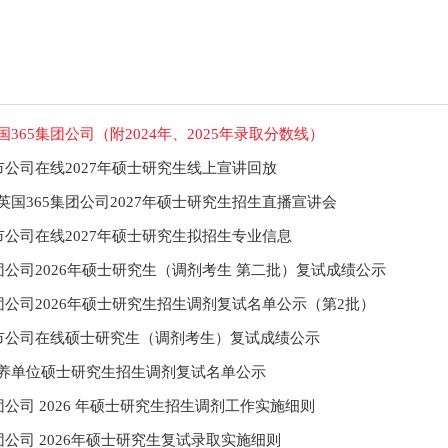
365集团公司（附2024年、2025年录取分数线）
上市公司在线2027年硕士研究生线上宣讲回放
英国365集团公司2027年硕士研究生招生直播宣讲会
上市公司在线2027年硕士研究生拟招生专业信息
集团公司2026年硕士研究生（调剂考生 第二批）复试成绩公示
集团公司2026年硕士研究生招生调剂复试名单公示（第2批）
上市公司在线硕士研究生（调剂考生）复试成绩公示
养单位硕士研究生招生调剂复试名单公示
团公司 2026 年硕士研究生招生调剂工作实施细则
团公司 2026年硕士研究生复试录取实施细则