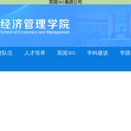
英国365集团公司
资队伍
人才培养
英国365
学科建设
学团