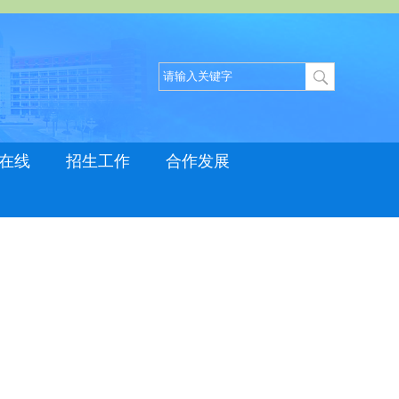
在线
招生工作
合作发展