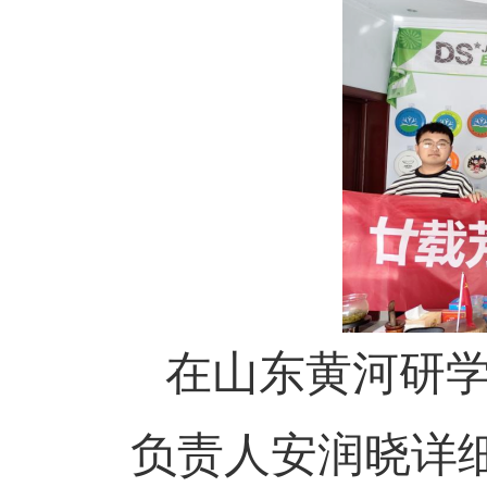
在山东黄河研
负责人安润晓详