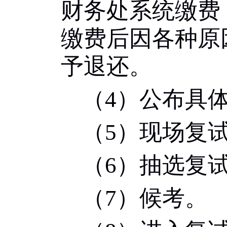
财务处系统缴费
缴费后因各种原
予退还。
（
4
）公布具
（
5
）现场复
（
6
）抽选复
（
7
）候考。